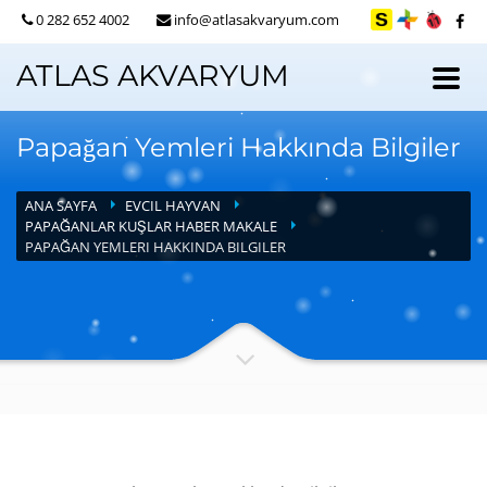
0 282 652 4002
info@atlasakvaryum.com
ATLAS AKVARYUM
Papağan Yemleri Hakkında Bilgiler
ANA SAYFA
EVCIL HAYVAN
PAPAĞANLAR KUŞLAR HABER MAKALE
PAPAĞAN YEMLERI HAKKINDA BILGILER