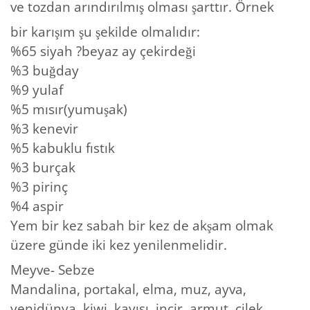
ve tozdan arındırılmış olması şarttır. Örnek
bir karışım şu şekilde olmalıdır:
%65 siyah ?beyaz ay çekirdeği
%3 buğday
%9 yulaf
%5 mısır(yumuşak)
%3 kenevir
%5 kabuklu fıstık
%3 burçak
%3 pirinç
%4 aspir
Yem bir kez sabah bir kez de akşam olmak
üzere günde iki kez yenilenmelidir.
Meyve- Sebze
Mandalina, portakal, elma, muz, ayva,
yenidünya, kiwi, kayısı, incir, armut, çilek,