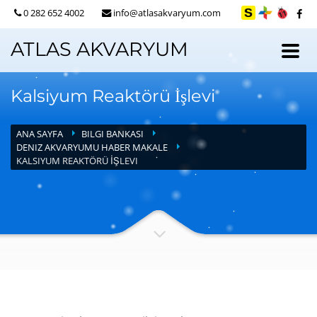
0 282 652 4002
info@atlasakvaryum.com
ATLAS AKVARYUM
Kalsiyum Reaktörü İşlevi
ANA SAYFA
BILGI BANKASI
DENIZ AKVARYUMU HABER MAKALE
KALSIYUM REAKTÖRÜ İŞLEVI