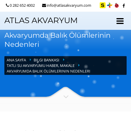
0 282 652 4002
info@atlasakvaryum.com
ATLAS AKVARYUM
Akvaryumda Balık Ölümlerinin
Nedenleri
ANA SAYFA
BILGI BANKASI
TATLI SU AKVARYUMU HABER, MAKALE
AKVARYUMDA BALIK ÖLÜMLERININ NEDENLERI