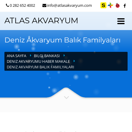
0 282 652 4002
info@atlasakvaryum.com
ATLAS AKVARYUM
Deniz Akvaryum Balık Familyaları
ANA SAYFA
BILGI BANKASI
DENIZ AKVARYUMU HABER MAKALE
DENIZ AKVARYUM BALIK FAMILYALARI