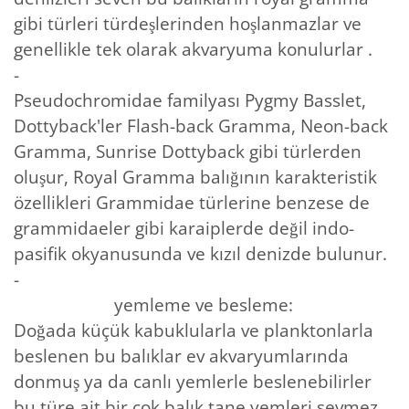
gibi türleri türdeşlerinden hoşlanmazlar ve
genellikle tek olarak akvaryuma konulurlar .
-
Pseudochromidae familyası Pygmy Basslet,
Dottyback'ler Flash-back Gramma, Neon-back
Gramma, Sunrise Dottyback gibi türlerden
oluşur, Royal Gramma balığının karakteristik
özellikleri Grammidae türlerine benzese de
grammidaeler gibi karaiplerde değil indo-
pasifik okyanusunda ve kızıl denizde bulunur.
-
yemleme ve besleme:
Doğada küçük kabuklularla ve planktonlarla
beslenen bu balıklar ev akvaryumlarında
donmuş ya da canlı yemlerle beslenebilirler
bu türe ait bir çok balık tane yemleri sevmez.