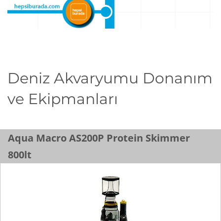
Deniz Akvaryumu Donanım
ve Ekipmanları
Aqua Macro AS200P Protein Skimmer
800lt