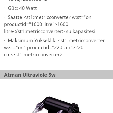
· Güç: 40 Watt
· Saatte <st1:metricconverter w:st="on"
productid="1600 litre">1600
litre</st1:metricconverter> su kapasitesi
· Maksimum Yükseklik: <st1:metricconverter
w:st="on" productid="220 cm">220
cm</st1:metricconverter>.
Atman Ultraviole 5w