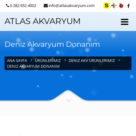
0 282 652 4002
info@atlasakvaryum.com
ATLAS AKVARYUM
Deniz Akvaryum Donanım
ANA SAYFA
ÜRÜNLERIMIZ
DENIZ AKV ÜRÜNLERIMIZ
DENIZ AKVARYUM DONANIM