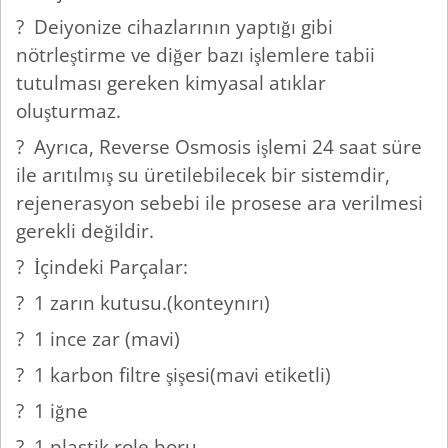
? Deiyonize cihazlarının yaptığı gibi
nötrleştirme ve diğer bazı işlemlere tabii
tutulması gereken kimyasal atıklar
oluşturmaz.
? Ayrıca, Reverse Osmosis işlemi 24 saat süre
ile arıtılmış su üretilebilecek bir sistemdir,
rejenerasyon sebebi ile prosese ara verilmesi
gerekli değildir.
? İçindeki Parçalar:
? 1 zarın kutusu.(konteynırı)
? 1 ince zar (mavi)
? 1 karbon filtre şişesi(mavi etiketli)
? 1 iğne
? 1 plastik role boru