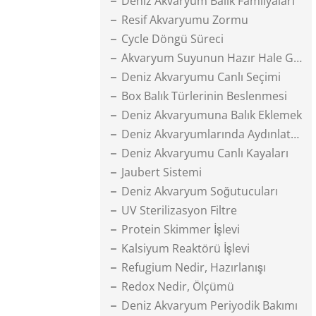
Deniz Akvaryum Balık Familyaları
Resif Akvaryumu Zormu
Cycle Döngü Süreci
Akvaryum Suyunun Hazır Hale Gelmesi
Deniz Akvaryumu Canlı Seçimi
Box Balık Türlerinin Beslenmesi
Deniz Akvaryumuna Balık Eklemek
Deniz Akvaryumlarında Aydınlatma
Deniz Akvaryumu Canlı Kayaları
Jaubert Sistemi
Deniz Akvaryum Soğutucuları
UV Sterilizasyon Filtre
Protein Skimmer İşlevi
Kalsiyum Reaktörü İşlevi
Refugium Nedir, Hazırlanışı
Redox Nedir, Ölçümü
Deniz Akvaryum Periyodik Bakımı