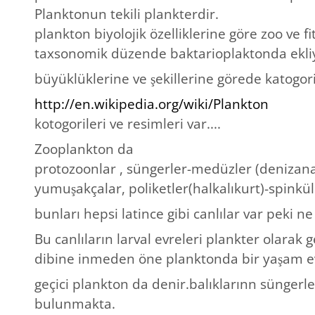
Planktonun tekili plankterdir.
plankton biyolojik özelliklerine göre zoo ve fi
taxsonomik düzende baktarioplaktonda ekliy
büyüklüklerine ve şekillerine görede katogor
http://en.wikipedia.org/wiki/Plankton
kotogorileri ve resimleri var....
Zooplankton da
protozoonlar , süngerler-medüzler (denizanala
yumuşakçalar, poliketler(halkalıkurt)-spink
bunları hepsi latince gibi canlılar var peki n
Bu canlıların larval evreleri plankter olarak 
dibine inmeden öne planktonda bir yaşam ev
geçici plankton da denir.balıklarınn süngerle
bulunmakta.