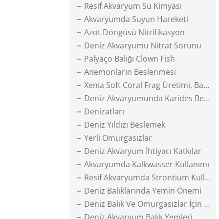
Resif Akvaryum Su Kimyası
Akvaryumda Suyun Hareketi
Azot Döngüsü Nitrifikasyon
Deniz Akvaryumu Nitrat Sorunu
Palyaço Balığı Clown Fish
Anemonların Beslenmesi
Xenia Soft Coral Frag Üretimi, Bakımı
Deniz Akvaryumunda Karides Beslemek
Denizatları
Deniz Yıldızı Beslemek
Yerli Omurgasızlar
Deniz Akvaryum İhtiyacı Katkılar
Akvaryumda Kalkwasser Kullanımı
Resif Akvaryumda Strontium Kullanımı
Deniz Balıklarında Yemin Önemi
Deniz Balık Ve Omurgasızlar İçin Yem Yapımı
Deniz Akvaryum Balık Yemleri