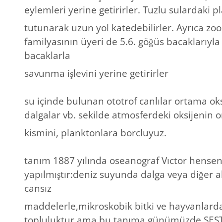
eylemleri yerine getirirler. Tuzlu sulardaki 
tutunarak uzun yol katedebilirler. Ayrıca z
familyasının üyeri de 5.6. göğüs bacaklarıyl
bacaklarla
savunma işlevini yerine getirirler
su içinde bulunan ototrof canlılar ortama oks
dalgalar vb. sekilde atmosferdeki oksijenin o
kismini, planktonlara borcluyuz.
tanım 1887 yılında oseanograf Vıctor hensen
yapılmıştır:deniz suyunda dalga veya diğer a
cansız
maddelerle,mikroskobik bitki ve hayvanlarda
topluluktur.ama bu tanıma günümüzde SEST