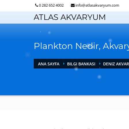
0 282 652 4002
info@atlasakvaryum.com
ATLAS AKVARYUM
Plankton Nedir, Akva
ANA SAYFA
BILGI BANKASI
DENIZ AKVA