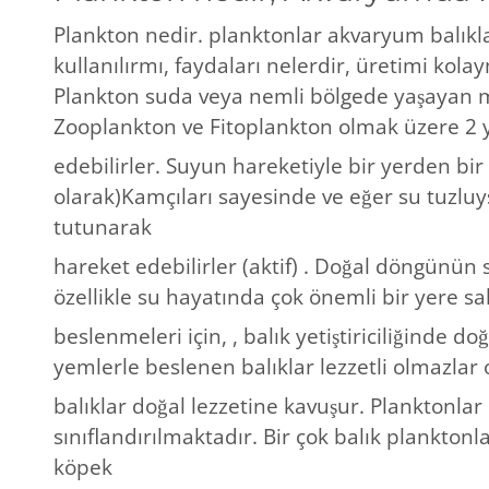
Plankton nedir. planktonlar akvaryum balıklar
kullanılırmı, faydaları nelerdir, üretimi kolay
Plankton suda veya nemli bölgede yaşayan ma
Zooplankton ve Fitoplankton olmak üzere 2 ye 
edebilirler. Suyun hareketiyle bir yerden bir 
olarak)Kamçıları sayesinde ve eğer su tuzlu
tutunarak
hareket edebilirler (aktif) . Doğal döngünün s
özellikle su hayatında çok önemli bir yere sah
beslenmeleri için, , balık yetiştiriciliğinde d
yemlerle beslenen balıklar lezzetli olmazlar
balıklar doğal lezzetine kavuşur. Planktonlar
sınıflandırılmaktadır. Bir çok balık plankton
köpek