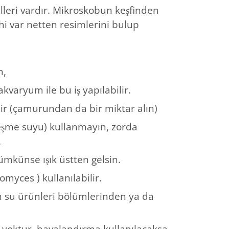
leri vardır. Mikroskobun keşfinden
hi var netten resimlerini bulup
n,
kvaryum ile bu iş yapılabilir.
ilir (çamurundan da bir miktar alın)
eşme suyu) kullanmayın, zorda
.
mümkünse ışık üstten gelsin.
myces ) kullanılabilir.
erin su ürünleri bölümlerinden ya da
 yoktur, havalandırma kullanılacaksa