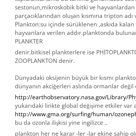
sestonun,mikroskobik bitki ve hayvanlardan
parçacıklarından oluşan kısmına tripton adı 
Plankton:su içinde sürüklenen ,askıda kalan 
hayvanlara verilen addır.planktonda bulunan
PLANKTER
denir.bitkisel plankterlere ise PHİTOPLANKT
ZOOPLANKTON denir.
Dünyadaki oksijenin büyük bir kısmı plankto
dünyanın akciğerleri aslında ormanlar değil d
http://earthobservatory.nasa.gov/Library/P
yukarıdaki linkte global değişime etkiler var a
http://www.gma.org/surfing/human/ozonep
bu da ozonla ilişkisi yine ingilizce ..
plankton her ne karar -ler -lar ekine sahip o