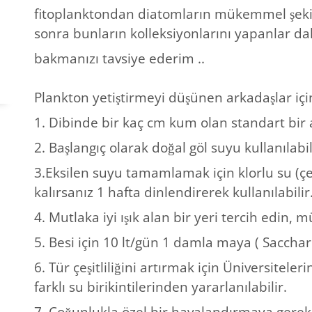
fitoplanktondan diatomların mükemmel şekil
sonra bunların kolleksiyonlarını yapanlar da
bakmanızı tavsiye ederim ..
Plankton yetiştirmeyi düşünen arkadaşlar içi
1. Dibinde bir kaç cm kum olan standart bir a
2. Başlangıç olarak doğal göl suyu kullanılab
3.Eksilen suyu tamamlamak için klorlu su (ç
kalırsanız 1 hafta dinlendirerek kullanılabilir
4. Mutlaka iyi ışık alan bir yeri tercih edin, 
5. Besi için 10 lt/gün 1 damla maya ( Saccharo
6. Tür çeşitliliğini artırmak için Üniversitel
farklı su birikintilerinden yararlanılabilir.
7. Çoğunlukla özel bir havalandırmaya gerek