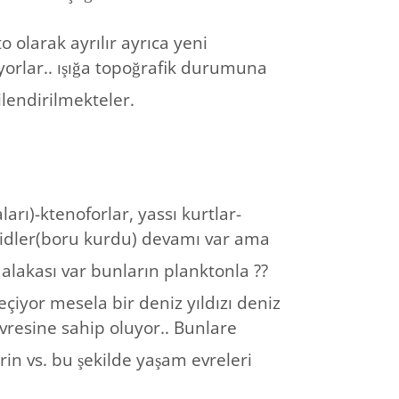
to olarak ayrılır ayrıca yeni
orlar.. ışığa topoğrafik durumuna
ilendirilmekteler.
rı)-ktenoforlar, yassı kurtlar-
ülidler(boru kurdu) devamı var ama
e alakası var bunların planktonla ??
geçiyor mesela bir deniz yıldızı deniz
resine sahip oluyor.. Bunlare
rin vs. bu şekilde yaşam evreleri