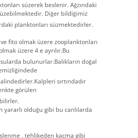
ktonları süzerek beslenir. Ağzındaki
üzebilmektedir. Diğer bildiğimiz
rdaki planktonları süzmektedirler.
o ve fito olmak üzere zooplanktonları
olmak üzere 4 e ayrılır.Bu
ı sularda bulunurlar.Balıkların doğal
temizliğindede
alindedirler.Kalpleri sırtındadır
renkte görülen
lirler.
n yararlı olduğu gibi bu canlılarda
eslenme , tehlikeden kaçma gibi