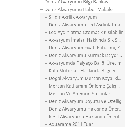
Deniz Akvaryumu Bilgi Bankası
Deniz Akvaryumu Haber Makale
Silidir Akrilik Akvaryum
Deniz Akvaryumu Led Aydınlatma
Led Aydınlatma Otomatik Kısılabilir
Akvaryum İmalatı Hakkında Sık Sorulanlar
Deniz Akvaryum Fiyatı Pahalımı, Zormu
Deniz Akvaryumu Kurmak İstiyorum
Akvaryumda Palyaço Balığı Üretimi
Kafa Motorları Hakkında Bilgiler
Doğal Akvaryum Mercan Kayalıkları
Mercan Katliamını Önleme Çalışmaları
Mercan Ve Anemon Sorunları
Deniz Akvaryum Boyutu Ve Özelliği
Deniz Akvaryumu Hakkında Öneriler
Resif Akvaryumu Hakkında Öneriler
Aquarama 2011 Fuarı