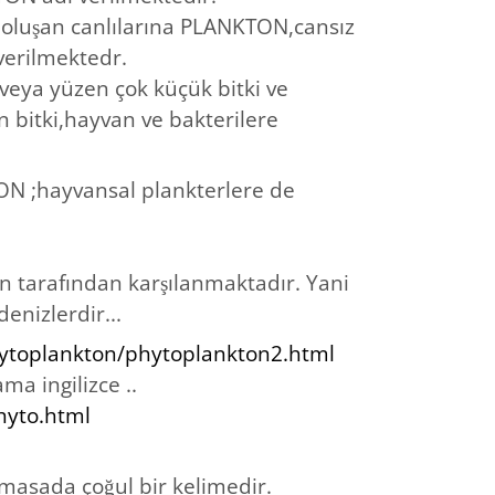
 oluşan canlılarına PLANKTON,cansız
verilmektedr.
veya yüzen çok küçük bitki ve
 bitki,hayvan ve bakterilere
ON ;hayvansal plankterlere de
n tarafından karşılanmaktadır. Yani
enizlerdir...
hytoplankton/phytoplankton2.html
ma ingilizce ..
hyto.html
lmasada çoğul bir kelimedir.