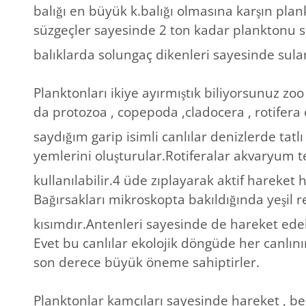
balığı en büyük k.balığı olmasına karşın plan
süzgeçler sayesinde 2 ton kadar planktonu s
balıklarda solungaç dikenleri sayesinde sula
Planktonları ikiye ayırmıştık biliyorsunuz zo
da protozoa , copepoda ,cladocera , rotifera 
saydığım garip isimli canlılar denizlerde tatl
yemlerini oluşturular.Rotiferalar akvaryum 
kullanılabilir.4 üde zıplayarak aktif hareket h
Bağırsakları mikroskopta bakıldığında yeşil 
kısımdır.Antenleri sayesinde de hareket edebi
Evet bu canlılar ekolojik döngüde her canlını
son derece büyük öneme sahiptirler.
Planktonlar kamçıları sayesinde hareket , b