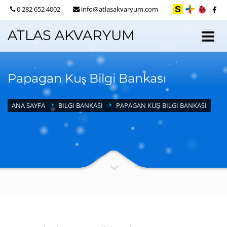
0 282 652 4002
info@atlasakvaryum.com
ATLAS AKVARYUM
Papagan Kuş Bilgi Bankası
ANA SAYFA
BILGI BANKASI
PAPAGAN KUŞ BILGI BANKASI