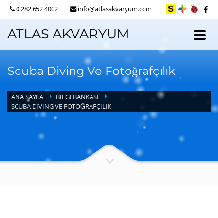
0 282 652 4002
info@atlasakvaryum.com
ATLAS AKVARYUM
Scuba Diving Ve Fotoğrafçılık
ANA SAYFA
BILGI BANKASI
SCUBA DIVING VE FOTOĞRAFÇILIK