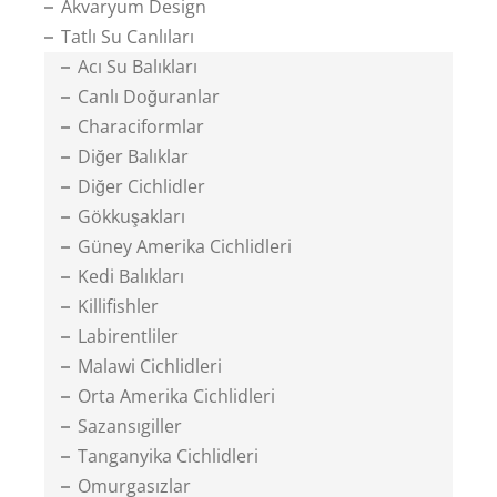
Akvaryum Design
Tatlı Su Canlıları
Acı Su Balıkları
Canlı Doğuranlar
Characiformlar
Diğer Balıklar
Diğer Cichlidler
Gökkuşakları
Güney Amerika Cichlidleri
Kedi Balıkları
Killifishler
Labirentliler
Malawi Cichlidleri
Orta Amerika Cichlidleri
Sazansıgiller
Tanganyika Cichlidleri
Omurgasızlar