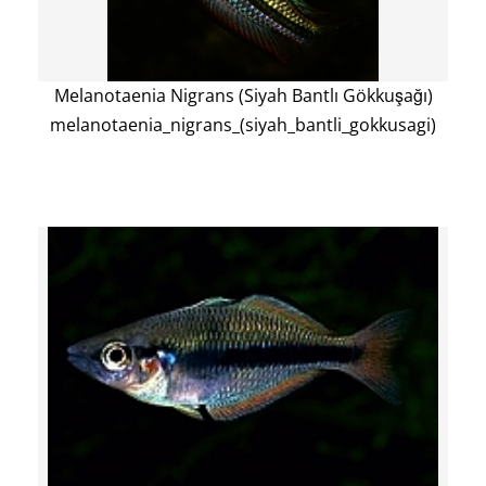
Melanotaenia Nigrans (Siyah Bantlı Gökkuşağı)
melanotaenia_nigrans_(siyah_bantli_gokkusagi)