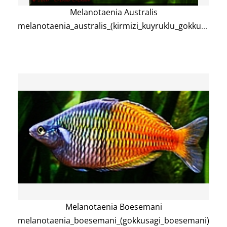
Melanotaenia Australis
melanotaenia_australis_(kirmizi_kuyruklu_gokkusagi)
Melanotaenia Boesemani
melanotaenia_boesemani_(gokkusagi_boesemani)