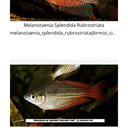
Melanotaenia Splendida Rubrostriata
melanotaenia_splendida_rubrostriata(kirmizi_cizgili_gokkusagi)