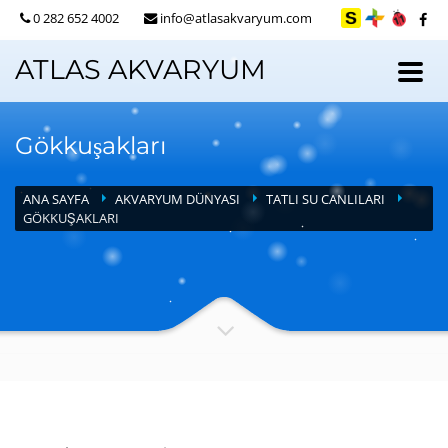
0 282 652 4002
info@atlasakvaryum.com
ATLAS AKVARYUM
Gökkuşakları
ANA SAYFA
AKVARYUM DÜNYASI
TATLI SU CANLILARI
GÖKKUŞAKLARI