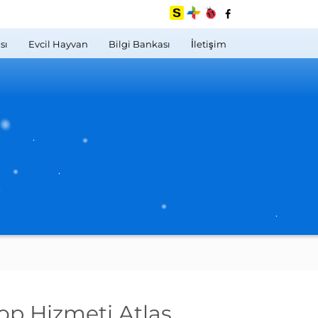
sı
Evcil Hayvan
Bilgi Bankası
İletişim
op Hizmeti Atlas