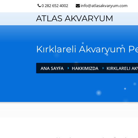
0 282 652 4002
info@atlasakvaryum.com
ATLAS AKVARYUM
Kırklareli Akvaryum P
ANA SAYFA
HAKKIMIZDA
KIRKLARELI A