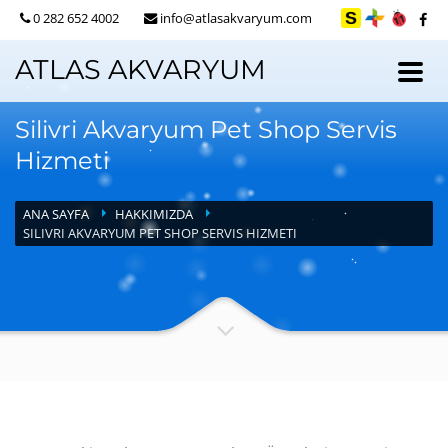
0 282 652 4002
info@atlasakvaryum.com
ATLAS AKVARYUM
Silivri Akvaryum Pet Shop Servis
Hizmeti
ANA SAYFA
HAKKIMIZDA
SILIVRI AKVARYUM PET SHOP SERVIS HIZMETI