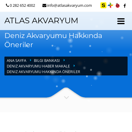
0 282 652 4002
info@atlasakvaryum.com
ATLAS AKVARYUM
Deniz Akvaryumu Hakkında
Öneriler
ANA SAYFA
BILGI BANKASI
DENIZ AKVARYUMU HABER MAKALE
DENIZ AKVARYUMU HAKKINDA ÖNERILER