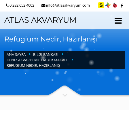
0 282 652 4002
info@atlasakvaryum.com
ATLAS AKVARYUM
Refugium Nedir, Hazırlanışı
ANA SAYFA
BILGI BANKASI
DENIZ AKVARYUMU HABER MAKALE
REFUGIUM NEDIR, HAZIRLANIŞI