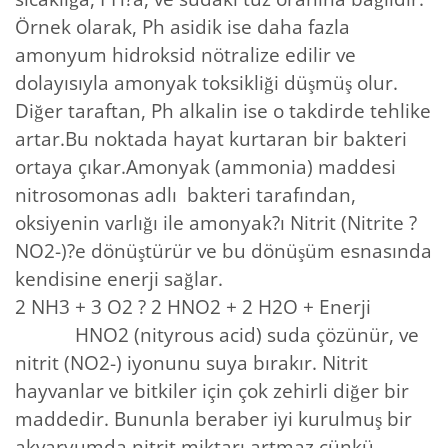
Örnek olarak, Ph asidik ise daha fazla
amonyum hidroksid nötralize edilir ve
dolayısıyla amonyak toksikliği düşmüş olur.
Diğer taraftan, Ph alkalin ise o takdirde tehlike
artar.Bu noktada hayat kurtaran bir bakteri
ortaya çıkar.Amonyak (ammonia) maddesi
nitrosomonas adlı bakteri tarafından,
oksiyenin varlığı ile amonyak?ı Nitrit (Nitrite ?
NO2-)?e dönüştürür ve bu dönüşüm esnasında
kendisine enerji sağlar.
2 NH3 + 3 O2 ? 2 HNO2 + 2 H2O + Enerji
HNO2 (nityrous acid) suda çözünür, ve
nitrit (NO2-) iyonunu suya bırakır. Nitrit
hayvanlar ve bitkiler için çok zehirli diğer bir
maddedir. Bununla beraber iyi kurulmuş bir
akvaryumda nitrit miktarı artmaz çünkü