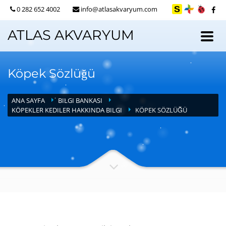
0 282 652 4002
info@atlasakvaryum.com
ATLAS AKVARYUM
Köpek Sözlüğü
ANA SAYFA
BILGI BANKASI
KÖPEKLER KEDILER HAKKINDA BILGI
KÖPEK SÖZLÜĞÜ