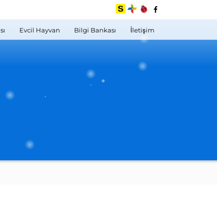
sı
Evcil Hayvan
Bilgi Bankası
İletişim