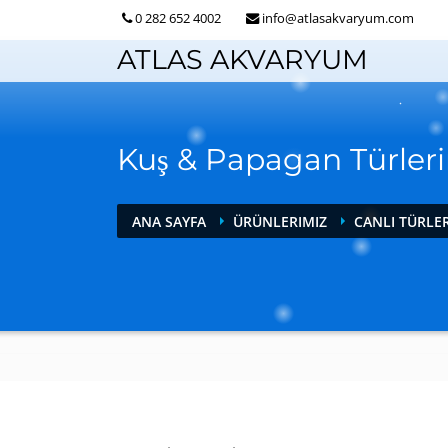
0 282 652 4002
info@atlasakvaryum.com
ATLAS AKVARYUM
Kuş & Papagan Türler
ANA SAYFA
ÜRÜNLERIMIZ
CANLI TÜRLE