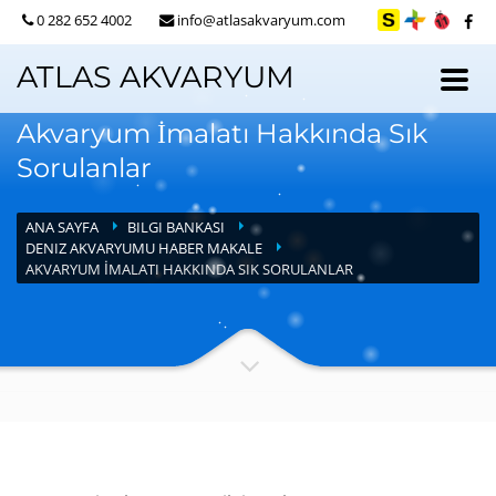
0 282 652 4002
info@atlasakvaryum.com
ATLAS AKVARYUM
Akvaryum İmalatı Hakkında Sık
Sorulanlar
ANA SAYFA
BILGI BANKASI
DENIZ AKVARYUMU HABER MAKALE
AKVARYUM İMALATI HAKKINDA SIK SORULANLAR