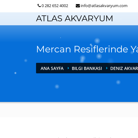
0 282 652 4002
info@atlasakvaryum.com
ATLAS AKVARYUM
Mercan Resiflerinde 
ANA SAYFA
BILGI BANKASI
DENIZ AKVA