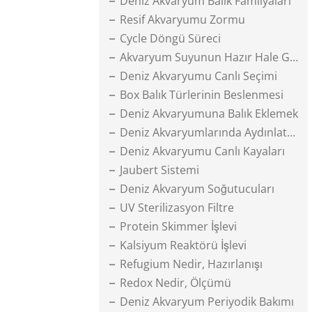
Deniz Akvaryum Balık Familyaları
Resif Akvaryumu Zormu
Cycle Döngü Süreci
Akvaryum Suyunun Hazır Hale Gelmesi
Deniz Akvaryumu Canlı Seçimi
Box Balık Türlerinin Beslenmesi
Deniz Akvaryumuna Balık Eklemek
Deniz Akvaryumlarında Aydınlatma
Deniz Akvaryumu Canlı Kayaları
Jaubert Sistemi
Deniz Akvaryum Soğutucuları
UV Sterilizasyon Filtre
Protein Skimmer İşlevi
Kalsiyum Reaktörü İşlevi
Refugium Nedir, Hazırlanışı
Redox Nedir, Ölçümü
Deniz Akvaryum Periyodik Bakımı