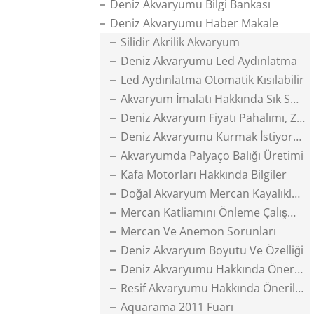
Deniz Akvaryumu Bilgi Bankası
Deniz Akvaryumu Haber Makale
Silidir Akrilik Akvaryum
Deniz Akvaryumu Led Aydınlatma
Led Aydınlatma Otomatik Kısılabilir
Akvaryum İmalatı Hakkında Sık Sorulanlar
Deniz Akvaryum Fiyatı Pahalımı, Zormu
Deniz Akvaryumu Kurmak İstiyorum
Akvaryumda Palyaço Balığı Üretimi
Kafa Motorları Hakkında Bilgiler
Doğal Akvaryum Mercan Kayalıkları
Mercan Katliamını Önleme Çalışmaları
Mercan Ve Anemon Sorunları
Deniz Akvaryum Boyutu Ve Özelliği
Deniz Akvaryumu Hakkında Öneriler
Resif Akvaryumu Hakkında Öneriler
Aquarama 2011 Fuarı