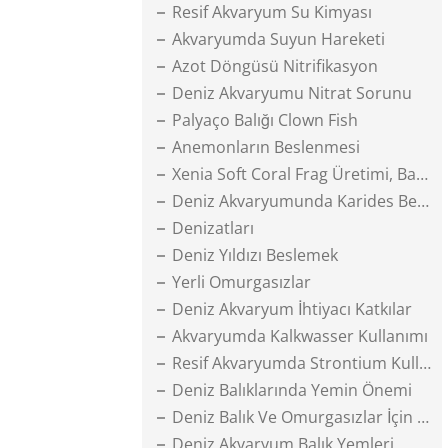
Resif Akvaryum Su Kimyası
Akvaryumda Suyun Hareketi
Azot Döngüsü Nitrifikasyon
Deniz Akvaryumu Nitrat Sorunu
Palyaço Balığı Clown Fish
Anemonların Beslenmesi
Xenia Soft Coral Frag Üretimi, Bakımı
Deniz Akvaryumunda Karides Beslemek
Denizatları
Deniz Yıldızı Beslemek
Yerli Omurgasızlar
Deniz Akvaryum İhtiyacı Katkılar
Akvaryumda Kalkwasser Kullanımı
Resif Akvaryumda Strontium Kullanımı
Deniz Balıklarında Yemin Önemi
Deniz Balık Ve Omurgasızlar İçin Yem Yapımı
Deniz Akvaryum Balık Yemleri