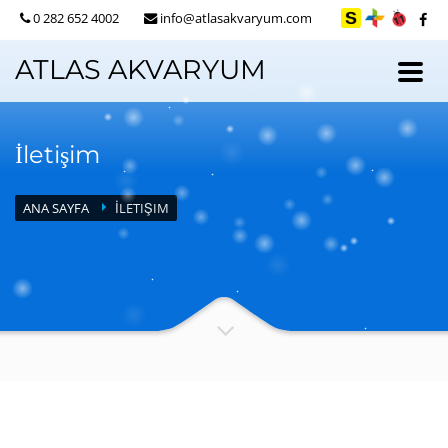
0 282 652 4002
info@atlasakvaryum.com
ATLAS AKVARYUM
İletişim
ANA SAYFA
İLETIŞIM