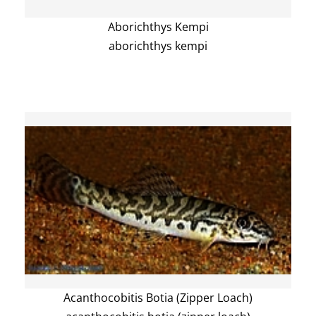
Aborichthys Kempi
aborichthys kempi
Acanthocobitis Botia (Zipper Loach)