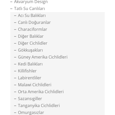
Akvaryum Design
Tatlı Su Canlıları
Acı Su Balıkları
Canlı Doğuranlar
Characiformlar
Diğer Balıklar
Diğer Cichlidler
Gökkuşakları
Güney Amerika Cichlidleri
Kedi Balıkları
Killifishler
Labirentliler
Malawi Cichlidleri
Orta Amerika Cichlidleri
Sazansıgiller
Tanganyika Cichlidleri
Omurgasızlar