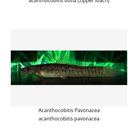
acanthocobitis botia (zipper loach)
Acanthocobitis Pavonacea
acanthocobitis pavonacea