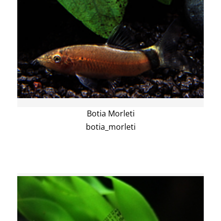
Botia Morleti
botia_morleti