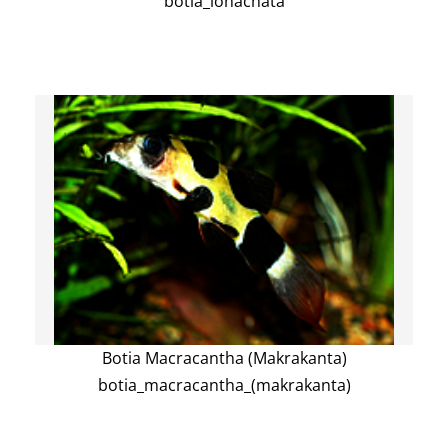
botia_lohachata
Botia Macracantha (Makrakanta)
botia_macracantha_(makrakanta)