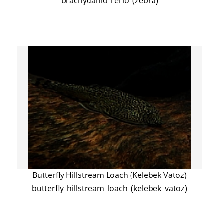
brachydanio_rerio_(zebra)
Butterfly Hillstream Loach (Kelebek Vatoz)
butterfly_hillstream_loach_(kelebek_vatoz)