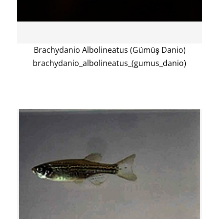
Brachydanio Albolineatus (Gümüş Danio)
brachydanio_albolineatus_(gumus_danio)