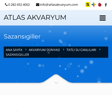
0 282 652 4002
info@atlasakvaryum.com
ATLAS AKVARYUM
Sazansıgiller
ANA SAYFA
AKVARYUM DÜNYASI
TATLI SU CANLILARI
SAZANSIGILLER