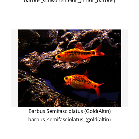
barbus_schwanenfeldii_(tinfoil_barbus)
Barbus Semifasciolatus (Gold(Altın)
barbus_semifasciolatus_(gold(altin)