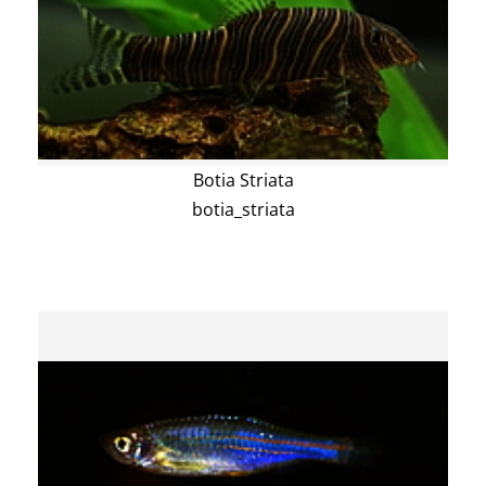
Botia Striata
botia_striata