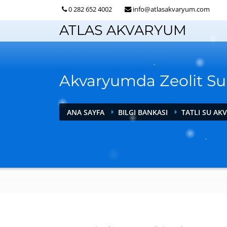
0 282 652 4002
info@atlasakvaryum.com
ATLAS AKVARYUM
Akvaryumda Zeolit Su
ANA SAYFA
BILGI BANKASI
TATLI SU A