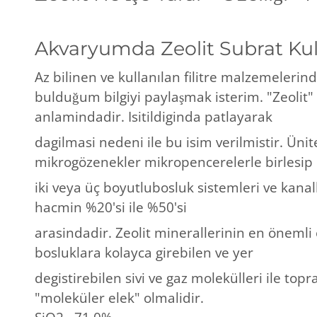
Akvaryumda Zeolit Subrat Ku
Az bilinen ve kullanılan filitre malzemelerin
bulduğum bilgiyi paylaşmak isterim. "Zeolit
anlamindadir. Isitildiginda patlayarak
dagilmasi nedeni ile bu isim verilmistir. Ünit
mikrogözenekler mikropencerelerle birlesip 
iki veya üç boyutlubosluk sistemleri ve kanal
hacmin %20'si ile %50'si
arasindadir. Zeolit minerallerinin en önemli 
bosluklara kolayca girebilen ve yer
degistirebilen sivi ve gaz molekülleri ile topr
"moleküler elek" olmalidir.