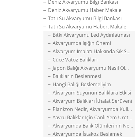
Deniz Akvaryumu Bilgi Bankası
Deniz Akvaryumu Haber Makale
Tatlı Su Akvaryumu Bilgi Bankası
Tatlı Su Akvaryumu Haber, Makale
Bitki Akvaryumu Led Aydınlatması
Akvaryumda Işığın Önemi
Akvaryum İmalatı Hakkında Sık Sorulanlar
Cüce Vatoz Balıkları
Japon Balığı Akvaryumu Nasıl Olmalı
Balıkların Beslenmesi
Hangi Balığı Beslemeliyim
Akvaryum Suyunun Balıklara Etkisi
Akvaryum Balıkları İthalat Serüveni
Plankton Nedir, Akvaryumda Kullanımı
Yavru Balıklar İçin Canlı Yem Üretimi
Akvaryumda Balık Ölümlerinin Nedenleri
Akvaryumda İstakoz Beslemek