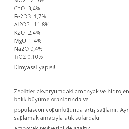
SiO2 71,0%
CaO 3,4%
Fe2O3 1,7%
Al2O3 11,8%
K2O 2,4%
MgO 1,4%
Na2O 0,4%
TiO2 0,10%
Kimyasal yapısı!
Zeolitler akvaryumdaki amonyak ve hidrojen s
balık büyüme oranlarında ve
popülasyon yoğunluğunda artış sağlanır. Ayrı
sağlamak amacıyla atık sulardaki
amonyak seviyesini de azaltır.