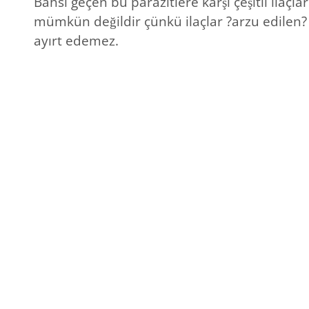
Bahsi geçen bu parazitlere karşı çeşitli ila
mümkün değildir çünkü ilaçlar ?arzu edilen?
ayırt edemez.