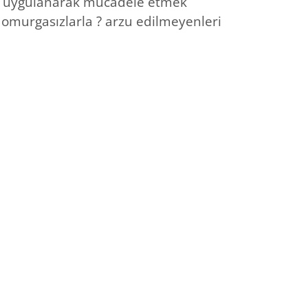
çlar uygulanarak mücadele etmek
 omurgasızlarla ? arzu edilmeyenleri