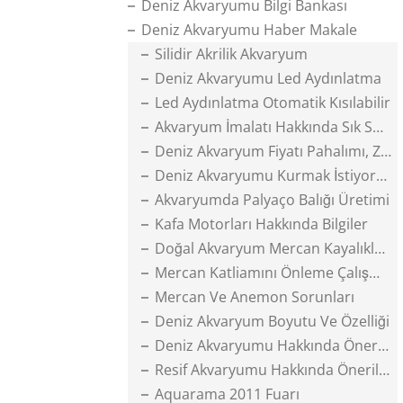
Deniz Akvaryumu Bilgi Bankası
Deniz Akvaryumu Haber Makale
Silidir Akrilik Akvaryum
Deniz Akvaryumu Led Aydınlatma
Led Aydınlatma Otomatik Kısılabilir
Akvaryum İmalatı Hakkında Sık Sorulanlar
Deniz Akvaryum Fiyatı Pahalımı, Zormu
Deniz Akvaryumu Kurmak İstiyorum
Akvaryumda Palyaço Balığı Üretimi
Kafa Motorları Hakkında Bilgiler
Doğal Akvaryum Mercan Kayalıkları
Mercan Katliamını Önleme Çalışmaları
Mercan Ve Anemon Sorunları
Deniz Akvaryum Boyutu Ve Özelliği
Deniz Akvaryumu Hakkında Öneriler
Resif Akvaryumu Hakkında Öneriler
Aquarama 2011 Fuarı