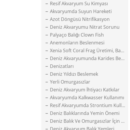
Resif Akvaryum Su Kimyası
Akvaryumda Suyun Hareketi
Azot Döngüsü Nitrifikasyon
Deniz Akvaryumu Nitrat Sorunu
Palyaço Balığı Clown Fish
Anemonların Beslenmesi
Xenia Soft Coral Frag Üretimi, Bakımı
Deniz Akvaryumunda Karides Beslemek
Denizatları
Deniz Yıldızı Beslemek
Yerli Omurgasızlar
Deniz Akvaryum İhtiyacı Katkılar
Akvaryumda Kalkwasser Kullanımı
Resif Akvaryumda Strontium Kullanımı
Deniz Balıklarında Yemin Önemi
Deniz Balık Ve Omurgasızlar İçin Yem Yapımı
Deniz Akvaryum Balık Yemleri