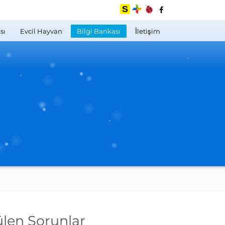
sı
Evcil Hayvan
Bilgi Bankası
İletişim
len Sorunlar