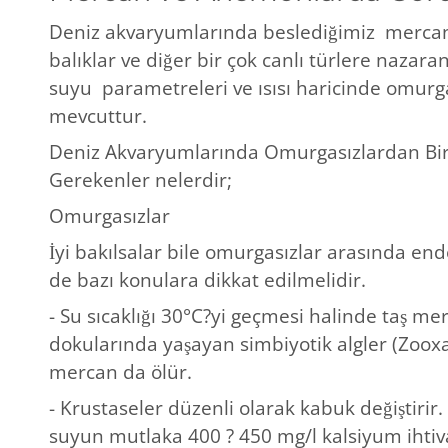
Deniz akvaryumlarında beslediğimiz mercan
balıklar ve diğer bir çok canlı türlere nazar
suyu parametreleri ve ısısı haricinde omurga
mevcuttur.
Deniz Akvaryumlarında Omurgasızlardan Bir
Gerekenler nelerdir;
Omurgasızlar
İyi bakılsalar bile omurgasızlar arasında ende
de bazı konulara dikkat edilmelidir.
- Su sıcaklığı 30°C?yi geçmesi halinde taş me
dokularında yaşayan simbiyotik algler (Zoo
mercan da ölür.
- Krustaseler düzenli olarak kabuk değiştirir.
suyun mutlaka 400 ? 450 mg/l kalsiyum ihtiva