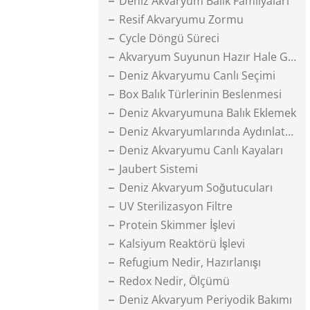
Deniz Akvaryum Balık Familyaları
Resif Akvaryumu Zormu
Cycle Döngü Süreci
Akvaryum Suyunun Hazır Hale Gelmesi
Deniz Akvaryumu Canlı Seçimi
Box Balık Türlerinin Beslenmesi
Deniz Akvaryumuna Balık Eklemek
Deniz Akvaryumlarında Aydınlatma
Deniz Akvaryumu Canlı Kayaları
Jaubert Sistemi
Deniz Akvaryum Soğutucuları
UV Sterilizasyon Filtre
Protein Skimmer İşlevi
Kalsiyum Reaktörü İşlevi
Refugium Nedir, Hazırlanışı
Redox Nedir, Ölçümü
Deniz Akvaryum Periyodik Bakımı