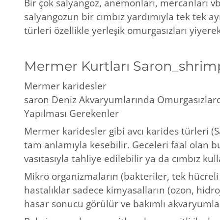
Bir çok salyangoz, anemonları, mercanları v
salyangozun bir cımbız yardımıyla tek tek ay
türleri özellikle yerleşik omurgasızları yiyere
Mermer Kurtları Saron_shrimp
Mermer karidesler
saron Deniz Akvaryumlarında Omurgasızlard
Yapılması Gerekenler
Mermer karidesler gibi avcı karides türleri (
tam anlamıyla kesebilir. Geceleri faal olan 
vasıtasıyla tahliye edilebilir ya da cımbız kull
Mikro organizmaların (bakteriler, tek hücrel
hastalıklar sadece kimyasalların (ozon, hidr
hasar sonucu görülür ve bakımlı akvaryumla