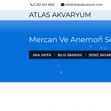
0 282 652 4002
info@atlasakvaryum.com
ATLAS AKVARYUM
Mercan Ve Anemon So
ANA SAYFA
BILGI BANKASI
DENIZ AKVA