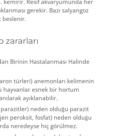
b. kemirir. Resif akvaryumunda her
ıklanması gerekir. Bazı salyangoz
k beslenir.
 zararları
an Birinin Hastalanması Halinde
Saron türleri) anemonları kelimenin
bu hayvanlar esnek bir hortum
anılarak ayıklanabilir.
i parazitler) neden olduğu parazit
ojen peroksit, fosfat) neden olduğu
rda neredeyse hiç görülmez.