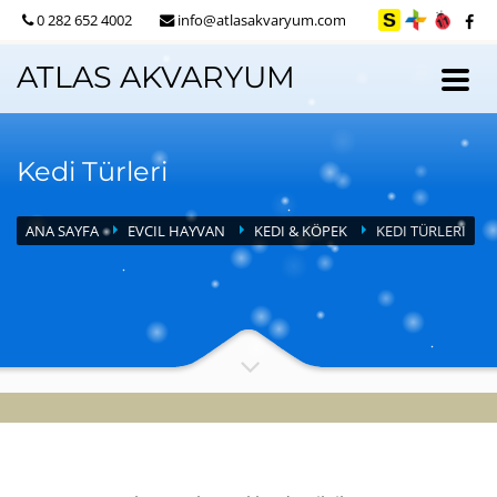
0 282 652 4002
info@atlasakvaryum.com
ATLAS AKVARYUM
Kedi Türleri
ANA SAYFA
EVCIL HAYVAN
KEDI & KÖPEK
KEDI TÜRLERI