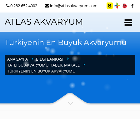
0 282 652 4002
info@atlasakvaryum.com
ATLAS AKVARYUM
Türkiyenin En Büyük Akvaryumu
ANA SAYFA
BILGI BANKASI
TATLI SU AKVARYUMU HABER, MAKALE
TÜRKIYENIN EN BÜYÜK AKVARYUMU