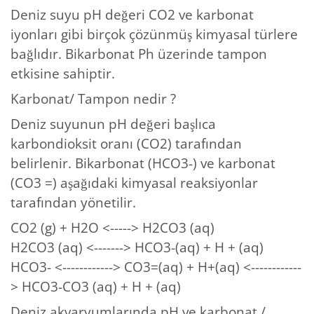
Deniz suyu pH değeri CO2 ve karbonat
iyonları gibi birçok çözünmüş kimyasal türlere
bağlıdır. Bikarbonat Ph üzerinde tampon
etkisine sahiptir.
Karbonat/ Tampon nedir ?
Deniz suyunun pH değeri başlıca
karbondioksit oranı (CO2) tarafından
belirlenir. Bikarbonat (HCO3-) ve karbonat
(CO3 =) aşağıdaki kimyasal reaksiyonlar
tarafından yönetilir.
CO2 (g) + H2O <-----> H2CO3 (aq)
H2CO3 (aq) <-------> HCO3-(aq) + H + (aq)
HCO3- <------------> CO3=(aq) + H+(aq) <------------
> HCO3-CO3 (aq) + H + (aq)
Deniz akvaryumlarında pH ve karbonat /