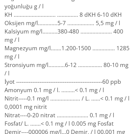
yoğunluğu g / l
KH ............................ .............. 8 dKH 6-10 dKH
Oksijen mg/l.............5-7 .................. 5,5 mg / l
Kalsiyum mg/l..........380-480 ..................... 400
mg / l
Magnezyum mg/l.......1.200-1500 ............... 1285
mg / l
Stronsiyum mg/l...........6-12 ................ 80-10 mg
/ l
İyot ------------------------------------------------60 ppb
Amonyum 0.1 mg / l. .........< 0.1 mg / l
Nitrit-----0.1 mg/l .................... / L. ......< 0.1 mg / l
0,0001 mg nitrit
Nitrat----0-20 nitrat ..................... 0.1 mg / l
Fosfat/ L. .......< 0.1 mg / l 0.005 mg Fosfat
Demir----000006 mg/l...0 Demir, / l 00.001 mg