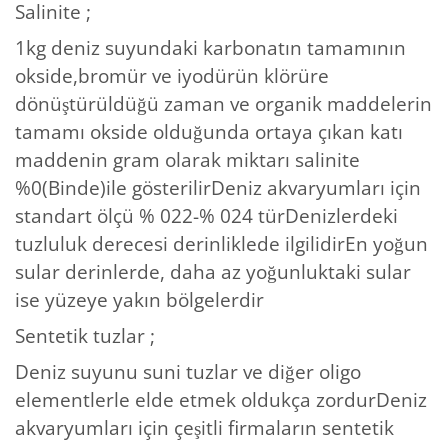
Salinite ;
1kg deniz suyundaki karbonatın tamamının
okside,bromür ve iyodürün klörüre
dönüştürüldüğü zaman ve organik maddelerin
tamamı okside olduğunda ortaya çıkan katı
maddenin gram olarak miktarı salinite
%0(Binde)ile gösterilirDeniz akvaryumları için
standart ölçü % 022-% 024 türDenizlerdeki
tuzluluk derecesi derinliklede ilgilidirEn yoğun
sular derinlerde, daha az yoğunluktaki sular
ise yüzeye yakın bölgelerdir
Sentetik tuzlar ;
Deniz suyunu suni tuzlar ve diğer oligo
elementlerle elde etmek oldukça zordurDeniz
akvaryumları için çeşitli firmaların sentetik