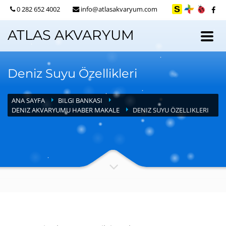
0 282 652 4002
info@atlasakvaryum.com
ATLAS AKVARYUM
Deniz Suyu Özellikleri
ANA SAYFA
BILGI BANKASI
DENIZ AKVARYUMU HABER MAKALE
DENIZ SUYU ÖZELLIKLERI