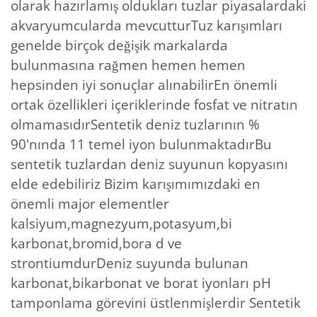
olarak hazırlamış oldukları tuzlar piyasalardaki
akvaryumcularda mevcutturTuz karışımları
genelde birçok değişik markalarda
bulunmasına rağmen hemen hemen
hepsinden iyi sonuçlar alınabilirEn önemli
ortak özellikleri içeriklerinde fosfat ve nitratın
olmamasıdırSentetik deniz tuzlarının %
90'nında 11 temel iyon bulunmaktadırBu
sentetik tuzlardan deniz suyunun kopyasını
elde edebiliriz Bizim karışımımızdaki en
önemli major elementler
kalsiyum,magnezyum,potasyum,bi
karbonat,bromid,bora d ve
strontiumdurDeniz suyunda bulunan
karbonat,bikarbonat ve borat iyonları pH
tamponlama görevini üstlenmişlerdir Sentetik