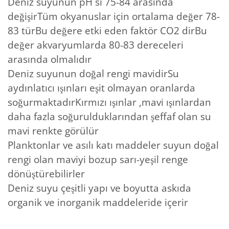
Deniz suyunun pH sı 75-84 arasında
değişirTüm okyanuslar için ortalama değer 78-
83 türBu değere etki eden faktör CO2 dirBu
değer akvaryumlarda 80-83 dereceleri
arasında olmalıdır
Deniz suyunun doğal rengi mavidirSu
aydınlatıcı ışınları eşit olmayan oranlarda
soğurmaktadırKırmızı ışınlar ,mavi ışınlardan
daha fazla soğurulduklarından şeffaf olan su
mavi renkte görülür
Planktonlar ve asılı katı maddeler suyun doğal
rengi olan maviyi bozup sarı-yeşil renge
dönüştürebilirler
Deniz suyu çeşitli yapı ve boyutta askıda
organik ve inorganik maddeleride içerir