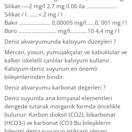
Silikat-----2 mg/l 2.7 mg 0.06 ila .....................
Silikat / l. ......< 2 mg / l
Bakır ..................... 0,00005 mg/l......0, 001 mg / l
Boro .......................... mg/l............10 4,4 mg / l
Deniz akvaryumunda kalsiyum düzeyleri ?
Mercan, yosun, yumuşakçalar ve kabuklular ve
kalker iskeletli canlılar kalsiyum kullanır.
Kalsiyum deniz suyunun en önemli
bileşenlerinden biridir.
Deniz akvaryumu karbonat değerleri ?
Deniz suyunda ana kimyasal elementleri
dengede tutarak inorganik formda öncelikle
bulunur. Karbon dioksit (CO2), bikarbonat
(HCO3-) ve karbonat (CO3 Bu bileşiklerin
bileşimi deniz suyunun istikrarlı olması