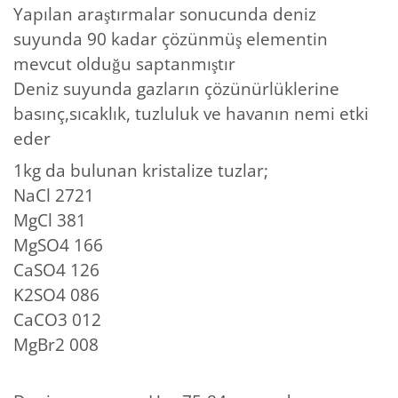
Yapılan araştırmalar sonucunda deniz
suyunda 90 kadar çözünmüş elementin
mevcut olduğu saptanmıştır
Deniz suyunda gazların çözünürlüklerine
basınç,sıcaklık, tuzluluk ve havanın nemi etki
eder
1kg da bulunan kristalize tuzlar;
NaCl 2721
MgCl 381
MgSO4 166
CaSO4 126
K2SO4 086
CaCO3 012
MgBr2 008