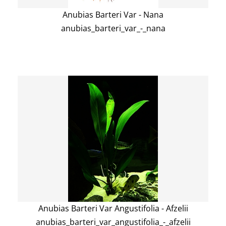
Anubias Barteri Var - Nana
anubias_barteri_var_-_nana
Anubias Barteri Var Angustifolia - Afzelii
anubias_barteri_var_angustifolia_-_afzelii