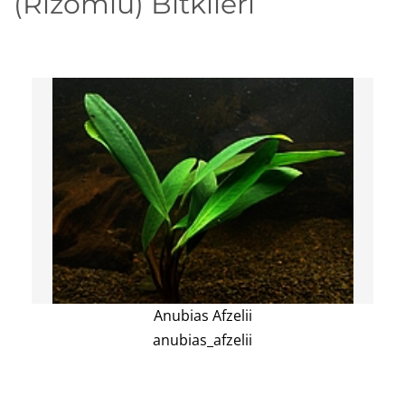
(Rizomlu) Bitkileri
Anubias Afzelii
anubias_afzelii