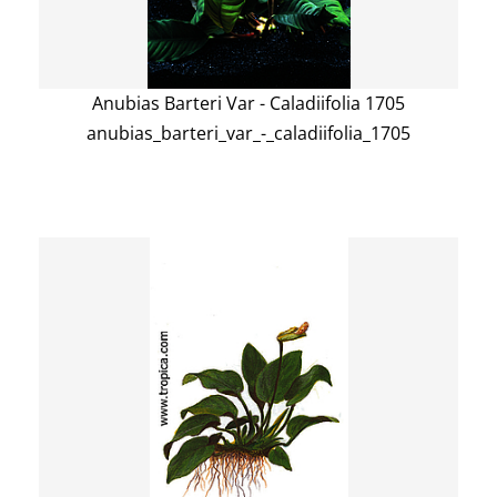
Anubias Barteri Var - Caladiifolia 1705
anubias_barteri_var_-_caladiifolia_1705