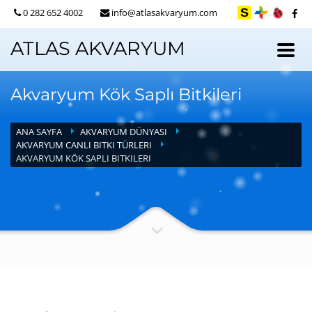
0 282 652 4002
info@atlasakvaryum.com
ATLAS AKVARYUM
Akvaryum Kök Saplı Bitkileri
ANA SAYFA
AKVARYUM DÜNYASI
AKVARYUM CANLI BITKI TÜRLERI
AKVARYUM KÖK SAPLI BITKILERI