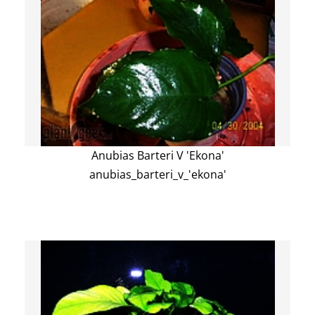
Anubias Barteri V 'Ekona'
anubias_barteri_v_'ekona'