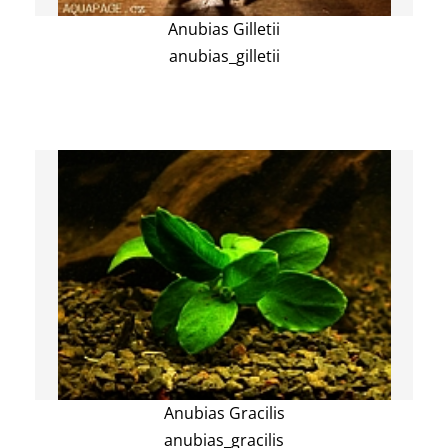
Anubias Gilletii
anubias_gilletii
Anubias Gracilis
anubias_gracilis