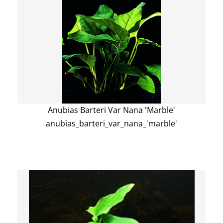
Anubias Barteri Var Nana 'Marble'
anubias_barteri_var_nana_'marble'