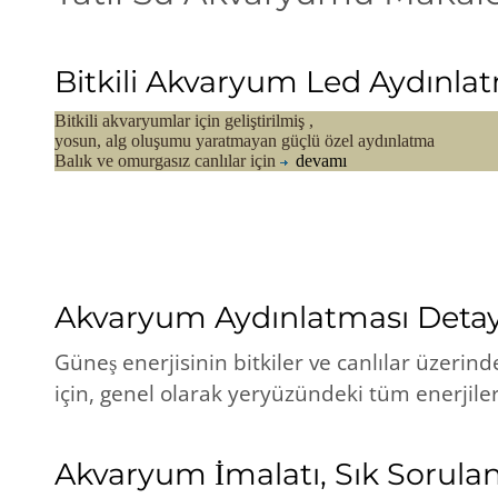
Bitkili Akvaryum Led Aydınl
Bitkili akvaryumlar için geliştirilmiş ,
yosun, alg oluşumu yaratmayan güçlü
özel aydınlatma
Balık ve omurgasız canlılar için
devamı
Akvaryum Aydınlatması Detay 
Güneş enerjisinin bitkiler ve canlılar üzerind
için, genel olarak yeryüzündeki tüm enerjile
Akvaryum İmalatı, Sık Sorulan