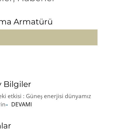
atma Armatürü
Bilgiler
eki etkisi : Güneş enerjisi dünyamız
rin
DEVAMI
lar