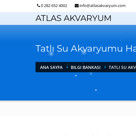
0 282 652 4002
info@atlasakvaryum.com
ATLAS AKVARYUM
Tatlı Su Akvaryumu H
ANA SAYFA
BILGI BANKASI
TATLI SU A