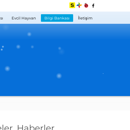
sı
Evcil Hayvan
Bilgi Bankası
İletişim
ler, Haberler