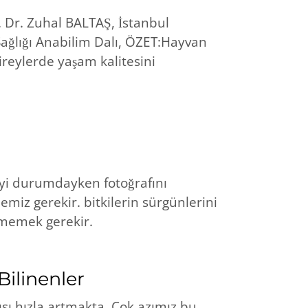
. Dr. Zuhal BALTAŞ, İstanbul
Sağlığı Anabilim Dalı, ÖZET:Hayvan
bireylerde yaşam kalitesini
yi durumdayken fotoğrafını
emiz gerekir. bitkilerin sürgünlerini
ememek gerekir.
ilinenler
ısı hızla artmakta. Çok azımız bu