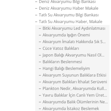
Deniz Akvaryumu Bilgi Bankası
Deniz Akvaryumu Haber Makale
Tatlı Su Akvaryumu Bilgi Bankası
Tatlı Su Akvaryumu Haber, Makale
Bitki Akvaryumu Led Aydınlatması
Akvaryumda Işığın Önemi
Akvaryum İmalatı Hakkında Sık Sorulanlar
Cüce Vatoz Balıkları
Japon Balığı Akvaryumu Nasıl Olmalı
Balıkların Beslenmesi
Hangi Balığı Beslemeliyim
Akvaryum Suyunun Balıklara Etkisi
Akvaryum Balıkları İthalat Serüveni
Plankton Nedir, Akvaryumda Kullanımı
Yavru Balıklar İçin Canlı Yem Üretimi
Akvaryumda Balık Ölümlerinin Nedenleri
Akvaryumda İstakoz Beslemek