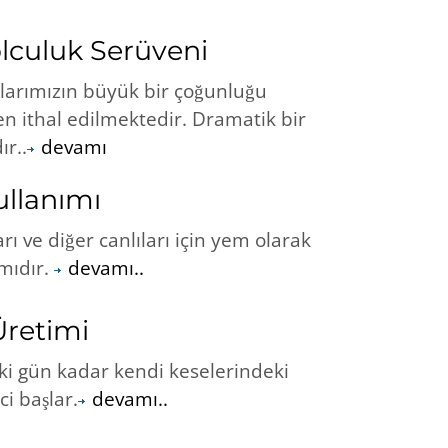
olculuk Serüveni
larımızın büyük bir çoğunluğu
en ithal edilmektedir. Dramatik bir
r..
devamı
ullanımı
ı ve diğer canlıları için yem olarak
ymıdır.
devamı..
Üretimi
ki gün kadar kendi keselerindeki
i başlar.
devamı..