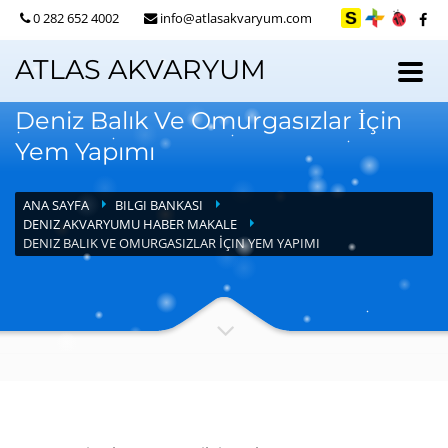
0 282 652 4002
info@atlasakvaryum.com
ATLAS AKVARYUM
Deniz Balık Ve Omurgasızlar İçin
Yem Yapımı
ANA SAYFA
BILGI BANKASI
DENIZ AKVARYUMU HABER MAKALE
DENIZ BALIK VE OMURGASIZLAR İÇIN YEM YAPIMI