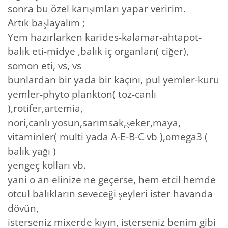
sonra bu özel karışımları yapar veririm.
Artık başlayalım ;
Yem hazırlarken karides-kalamar-ahtapot-
balık eti-midye ,balık iç organları( ciğer),
somon eti, vs, vs
bunlardan bir yada bir kaçını, pul yemler-kuru
yemler-phyto plankton( toz-canlı
),rotifer,artemia,
nori,canlı yosun,sarımsak,şeker,maya,
vitaminler( multi yada A-E-B-C vb ),omega3 (
balık yağı )
yengeç kolları vb.
yani o an elinize ne geçerse, hem etcil hemde
otcul balıkların seveceği şeyleri ister havanda
dövün,
isterseniz mixerde kıyın, isterseniz benim gibi