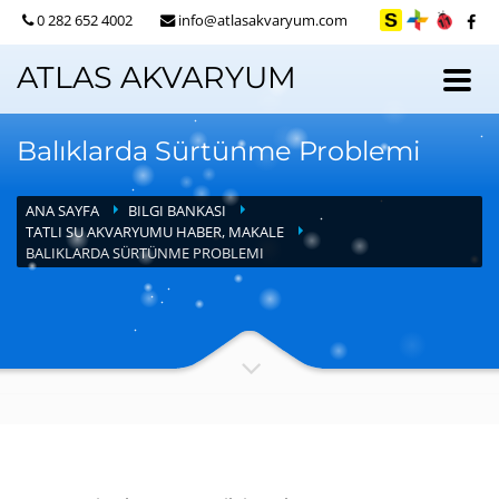
0 282 652 4002
info@atlasakvaryum.com
ATLAS AKVARYUM
Balıklarda Sürtünme Problemi
ANA SAYFA
BILGI BANKASI
TATLI SU AKVARYUMU HABER, MAKALE
BALIKLARDA SÜRTÜNME PROBLEMI