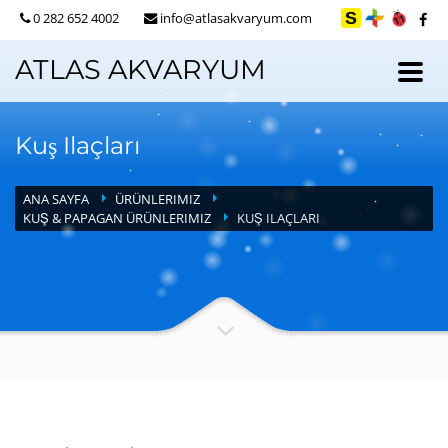
0 282 652 4002
info@atlasakvaryum.com
ATLAS AKVARYUM
Kuş Ilaçları
ANA SAYFA
ÜRÜNLERIMIZ
KUŞ & PAPAGAN ÜRÜNLERIMIZ
KUŞ ILAÇLARI