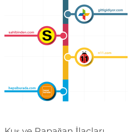
Kuş ve Papağan İlaçları