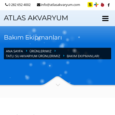
0 282 652 4002
info@atlasakvaryum.com
ATLAS AKVARYUM
Bakım Ekipmanları
ANA SAYFA
ÜRÜNLERIMIZ
TATLI SU AKVARYUM ÜRÜNLERIMIZ
BAKIM EKIPMANLARI