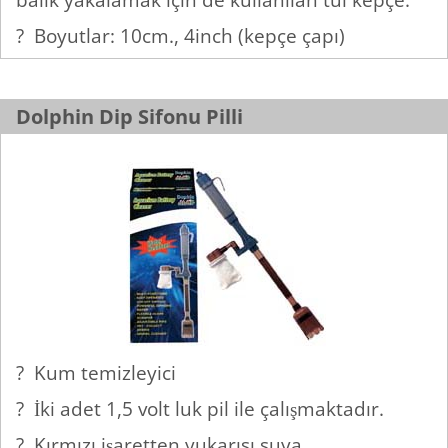
? Boyutlar: 10cm., 4inch (kepçe çapı)
Dolphin Dip Sifonu Pilli
? Kum temizleyici
? İki adet 1,5 volt luk pil ile çalışmaktadır.
? Kırmızı işaretten yukarısı suya