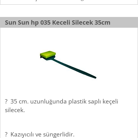
Sun Sun hp 035 Keceli Silecek 35cm
? 35 cm. uzunluğunda plastik saplı keçeli
silecek.
?
Kazıyıcılı ve süngerlidir.