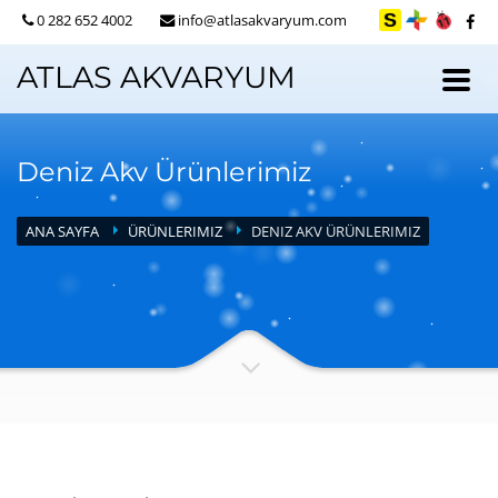
0 282 652 4002
info@atlasakvaryum.com
ATLAS AKVARYUM
Deniz Akv Ürünlerimiz
ANA SAYFA
ÜRÜNLERIMIZ
DENIZ AKV ÜRÜNLERIMIZ