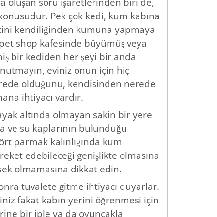
 oluşan soru işaretlerinden biri de,
z konusudur. Pek çok kedi, kum kabına
letini kendiliğinden kumuna yapmaya
r pet shop kafesinde büyümüş veya
iş bir kediden her şeyi bir anda
utmayın, eviniz onun için hiç
erede olduğunu, kendisinden nerede
ana ihtiyacı vardır.
a ayak altında olmayan sakin bir yere
a ve su kaplarının bulunduğu
dört parmak kalınlığında kum
reket edebileceği genişlikte olmasına
ksek olmamasına dikkat edin.
onra tuvalete gitme ihtiyacı duyarlar.
iniz fakat kabın yerini öğrenmesi için
rine bir iple ya da oyuncakla