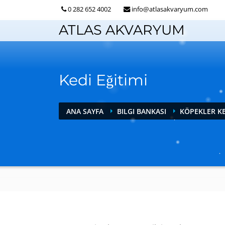
0 282 652 4002
info@atlasakvaryum.com
ATLAS AKVARYUM
Kedi Eğitimi
ANA SAYFA
BILGI BANKASI
KÖPEKLER KE