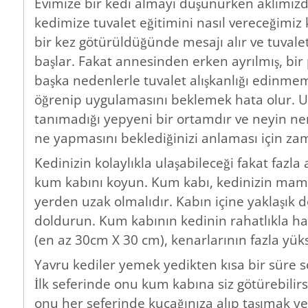
Evimize bir kedi almayı düşünürken aklımızda
kedimize tuvalet eğitimini nasıl vereceğimi
bir kez götürüldüğünde mesajı alır ve tuva
başlar. Fakat annesinden erken ayrılmış, bi
başka nedenlerle tuvalet alışkanlığı edinmem
öğrenip uygulamasını beklemek hata olur. Un
tanımadığı yepyeni bir ortamdır ve neyin n
ne yapmasını beklediğinizi anlaması için zam
Kedinizin kolaylıkla ulaşabileceği fakat fazl
kum kabını koyun. Kum kabı, kedinizin mam
yerden uzak olmalıdır. Kabın içine yaklaşık 
doldurun. Kum kabının kedinin rahatlıkla ha
(en az 30cm X 30 cm), kenarlarının fazla yü
Yavru kediler yemek yedikten kısa bir süre s
İlk seferinde onu kum kabına siz götürebilirs
onu her seferinde kucağınıza alıp taşımak ye