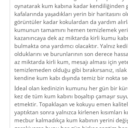
oynatarak kum kabına kadar kendiliğinden gi
kafalarında yaşadıkları yerin bir haritasını 
görüntüler kadar kokulardan da yardım alırla
kumunun tamamını hemen temizlemek yerine,
kazanıncaya dek az miktarda kirli kumu kabı
bulmakta ona yardımcı olacaktır. Yalnız kedil
olduklarını ve burunlarının son derece has
az miktarda kirli kum, mesajı alması için yeter
temizlemeden olduğu gibi bırakırsanız, ıslak
kendine kum kabı dışında temiz bir nokta seç
İdeal olan kedinizin kumunu her gün bir kür
kez de tüm kum kabını boşaltıp çamaşır suy
etmektir. Topaklaşan ve kokuyu emen kaliteli
yaptıktan sonra yalnızca kirlenen kısımları kol
mecbur kalmadıkça kum kabının yerini değiş