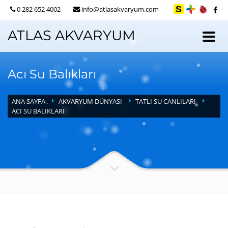
0 282 652 4002
info@atlasakvaryum.com
ATLAS AKVARYUM
Acı Su Balıkları
ANA SAYFA
AKVARYUM DÜNYASI
TATLI SU CANLILARI
ACI SU BALIKLARI