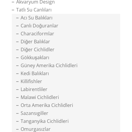
Akvaryum Design
Tatlı Su Canlıları
Acı Su Balıkları
Canlı Doğuranlar
Characiformlar
Diğer Balıklar
Diğer Cichlidler
Gökkuşakları
Güney Amerika Cichlidleri
Kedi Balıkları
Killifishler
Labirentliler
Malawi Cichlidleri
Orta Amerika Cichlidleri
Sazansıgiller
Tanganyika Cichlidleri
Omurgasızlar