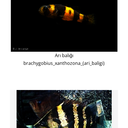
Arı balığı
brachygobius_xanthozona_(ari_baligi)