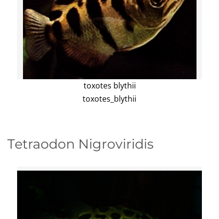
toxotes blythii
toxotes_blythii
Tetraodon Nigroviridis