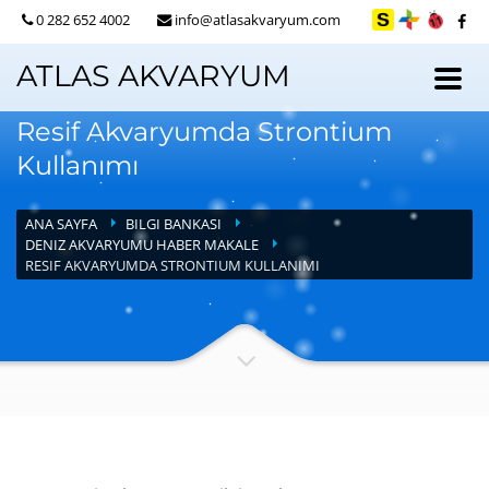
0 282 652 4002
info@atlasakvaryum.com
ATLAS AKVARYUM
Resif Akvaryumda Strontium
Kullanımı
ANA SAYFA
BILGI BANKASI
DENIZ AKVARYUMU HABER MAKALE
RESIF AKVARYUMDA STRONTIUM KULLANIMI